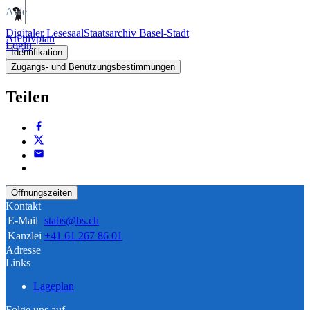
Akte
Digitaler Lesesaal
Staatsarchiv Basel-Stadt
Archivplan
Login
Identifikation
Zugangs- und Benutzungsbestimmungen
Teilen
Öffnungszeiten
Kontakt
E-Mail
stabs@bs.ch
Kanzlei
+41 61 267 86 01
Adresse
Links
Lageplan
Folge uns auf