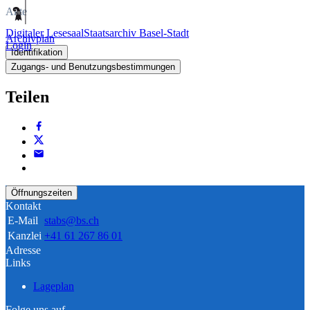
Akte
Digitaler Lesesaal
Staatsarchiv Basel-Stadt
Archivplan
Login
Identifikation
Zugangs- und Benutzungsbestimmungen
Teilen
Öffnungszeiten
Kontakt
E-Mail
stabs@bs.ch
Kanzlei
+41 61 267 86 01
Adresse
Links
Lageplan
Folge uns auf