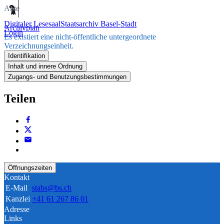
Akte
Digitaler Lesesaal
Staatsarchiv Basel-Stadt
Archivplan
Login
Es existiert eine nicht-öffentliche untergeordnete
Verzeichnungseinheit.
Identifikation
Inhalt und innere Ordnung
Zugangs- und Benutzungsbestimmungen
Teilen
Öffnungszeiten
Kontakt
E-Mail
stabs@bs.ch
Kanzlei
+41 61 267 86 01
Adresse
Links