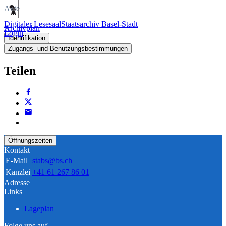
Akte
Digitaler Lesesaal
Staatsarchiv Basel-Stadt
Archivplan
Login
Identifikation
Zugangs- und Benutzungsbestimmungen
Teilen
Öffnungszeiten
Kontakt
E-Mail
stabs@bs.ch
Kanzlei
+41 61 267 86 01
Adresse
Links
Lageplan
Folge uns auf