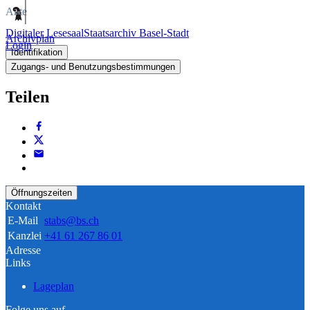
Akte
Digitaler Lesesaal
Staatsarchiv Basel-Stadt
Archivplan
Login
Identifikation
Zugangs- und Benutzungsbestimmungen
Teilen
Öffnungszeiten
Kontakt
E-Mail
stabs@bs.ch
Kanzlei
+41 61 267 86 01
Adresse
Links
Lageplan
Folge uns auf