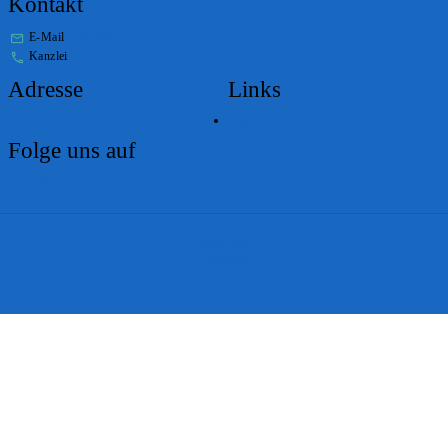
Kontakt
E-Mail
stabs@bs.ch
Kanzlei
+41 61 267 86 01
Adresse
Links
Lageplan
Folge uns auf
Impressum
Disclaimer