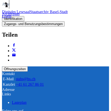
Akte
Digitaler Lesesaal
Staatsarchiv Basel-Stadt
Archivplan
Login
Identifikation
Zugangs- und Benutzungsbestimmungen
Teilen
Öffnungszeiten
Kontakt
E-Mail
stabs@bs.ch
Kanzlei
+41 61 267 86 01
Adresse
Links
Lageplan
Folge uns auf