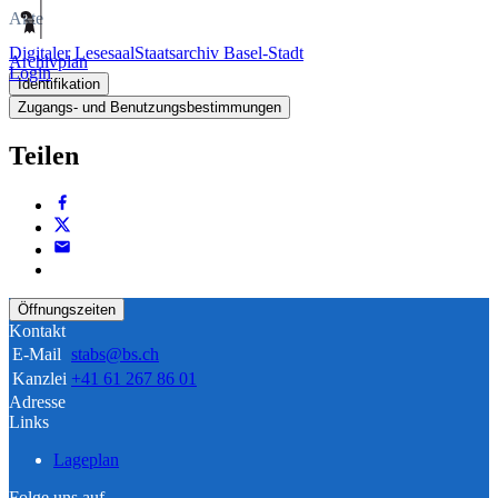
Akte
Digitaler Lesesaal
Staatsarchiv Basel-Stadt
Archivplan
Login
Identifikation
Zugangs- und Benutzungsbestimmungen
Teilen
Öffnungszeiten
Kontakt
E-Mail
stabs@bs.ch
Kanzlei
+41 61 267 86 01
Adresse
Links
Lageplan
Folge uns auf