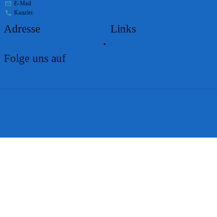
E-Mail
stabs@bs.ch
Kanzlei
+41 61 267 86 01
Adresse
Links
Lageplan
Folge uns auf
Impressum
Disclaimer