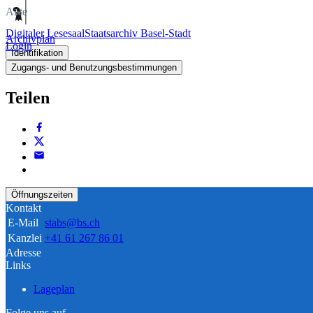
Akte
Digitaler Lesesaal
Staatsarchiv Basel-Stadt
Archivplan
Login
Identifikation
Zugangs- und Benutzungsbestimmungen
Teilen
Öffnungszeiten
Kontakt
E-Mail
stabs@bs.ch
Kanzlei
+41 61 267 86 01
Adresse
Links
Lageplan
Folge uns auf