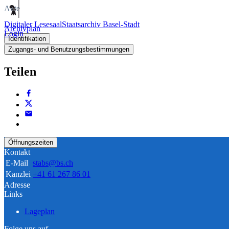
Akte
Digitaler Lesesaal
Staatsarchiv Basel-Stadt
Archivplan
Login
Identifikation
Zugangs- und Benutzungsbestimmungen
Teilen
Öffnungszeiten
Kontakt
E-Mail
stabs@bs.ch
Kanzlei
+41 61 267 86 01
Adresse
Links
Lageplan
Folge uns auf