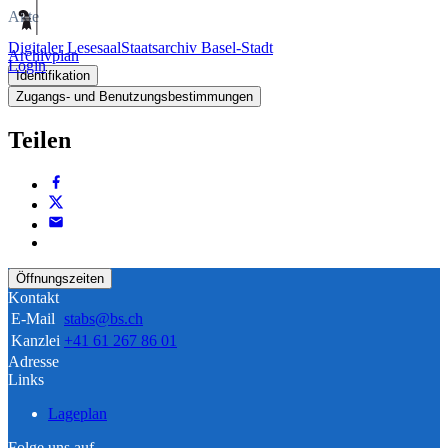
Akte
Digitaler Lesesaal
Staatsarchiv Basel-Stadt
Archivplan
Login
Identifikation
Zugangs- und Benutzungsbestimmungen
Teilen
Öffnungszeiten
Kontakt
E-Mail
stabs@bs.ch
Kanzlei
+41 61 267 86 01
Adresse
Links
Lageplan
Folge uns auf