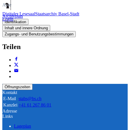
Akte
Digitaler Lesesaal
Staatsarchiv Basel-Stadt
Archivplan
Login
Identifikation
Inhalt und innere Ordnung
Zugangs- und Benutzungsbestimmungen
Teilen
Öffnungszeiten
Kontakt
E-Mail
stabs@bs.ch
Kanzlei
+41 61 267 86 01
Adresse
Links
Lageplan