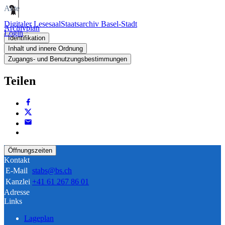
Akte
Digitaler Lesesaal
Staatsarchiv Basel-Stadt
Archivplan
Login
Identifikation
Inhalt und innere Ordnung
Zugangs- und Benutzungsbestimmungen
Teilen
Öffnungszeiten
Kontakt
E-Mail
stabs@bs.ch
Kanzlei
+41 61 267 86 01
Adresse
Links
Lageplan