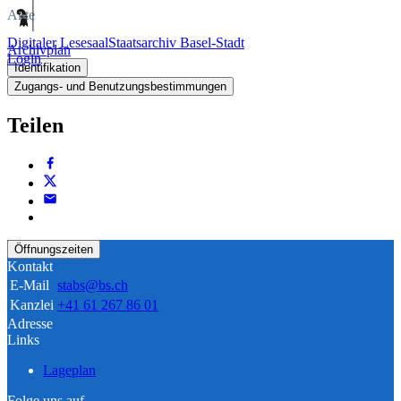
Akte
Digitaler Lesesaal
Staatsarchiv Basel-Stadt
Archivplan
Login
Identifikation
Zugangs- und Benutzungsbestimmungen
Teilen
Öffnungszeiten
Kontakt
E-Mail
stabs@bs.ch
Kanzlei
+41 61 267 86 01
Adresse
Links
Lageplan
Folge uns auf