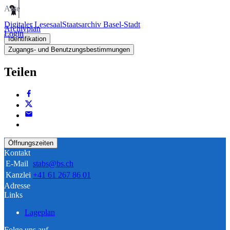
Akte
Digitaler Lesesaal
Staatsarchiv Basel-Stadt
Archivplan
Login
Identifikation
Zugangs- und Benutzungsbestimmungen
Teilen
Öffnungszeiten
Kontakt
E-Mail
stabs@bs.ch
Kanzlei
+41 61 267 86 01
Adresse
Links
Lageplan
Folge uns auf