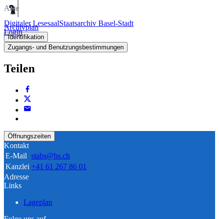
Akte
Digitaler Lesesaal
Staatsarchiv Basel-Stadt
Archivplan
Login
Identifikation
Zugangs- und Benutzungsbestimmungen
Teilen
Öffnungszeiten
Kontakt
E-Mail
stabs@bs.ch
Kanzlei
+41 61 267 86 01
Adresse
Links
Lageplan
Folge uns auf