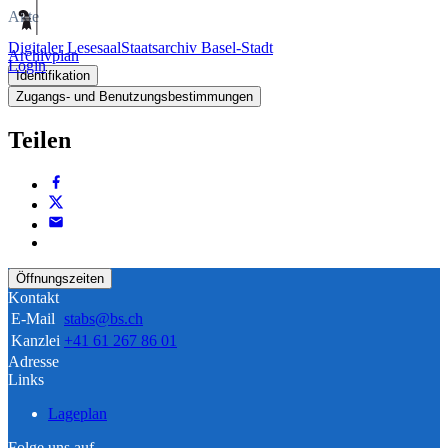
Akte
Digitaler Lesesaal
Staatsarchiv Basel-Stadt
Archivplan
Login
Identifikation
Zugangs- und Benutzungsbestimmungen
Teilen
Öffnungszeiten
Kontakt
E-Mail
stabs@bs.ch
Kanzlei
+41 61 267 86 01
Adresse
Links
Lageplan
Folge uns auf