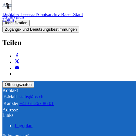
Akte
Digitaler Lesesaal
Staatsarchiv Basel-Stadt
Archivplan
Login
Identifikation
Zugangs- und Benutzungsbestimmungen
Teilen
Öffnungszeiten
Kontakt
E-Mail
stabs@bs.ch
Kanzlei
+41 61 267 86 01
Adresse
Links
Lageplan
Folge uns auf