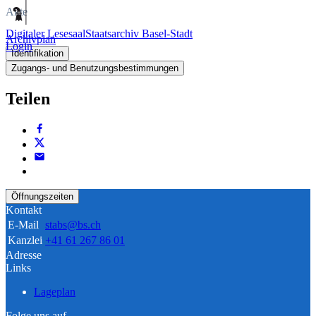
Akte
Digitaler Lesesaal
Staatsarchiv Basel-Stadt
Archivplan
Login
Identifikation
Zugangs- und Benutzungsbestimmungen
Teilen
Öffnungszeiten
Kontakt
E-Mail
stabs@bs.ch
Kanzlei
+41 61 267 86 01
Adresse
Links
Lageplan
Folge uns auf