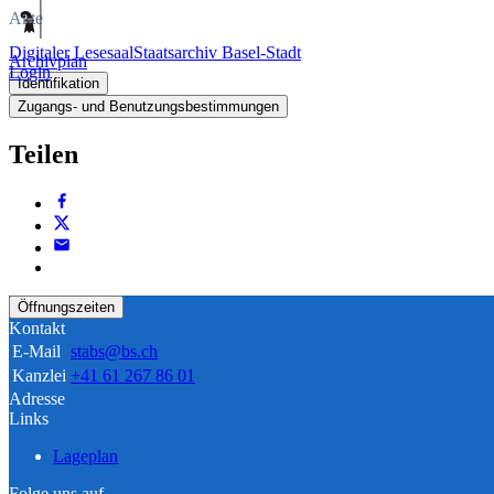
Akte
Digitaler Lesesaal
Staatsarchiv Basel-Stadt
Archivplan
Login
Identifikation
Zugangs- und Benutzungsbestimmungen
Teilen
Öffnungszeiten
Kontakt
E-Mail
stabs@bs.ch
Kanzlei
+41 61 267 86 01
Adresse
Links
Lageplan
Folge uns auf