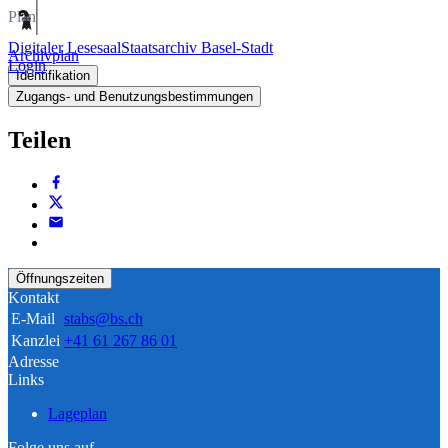
Plan
Digitaler Lesesaal
Staatsarchiv Basel-Stadt
Archivplan
Login
Identifikation
Zugangs- und Benutzungsbestimmungen
Teilen
Öffnungszeiten
Kontakt
E-Mail
stabs@bs.ch
Kanzlei
+41 61 267 86 01
Adresse
Links
Lageplan
Folge uns auf