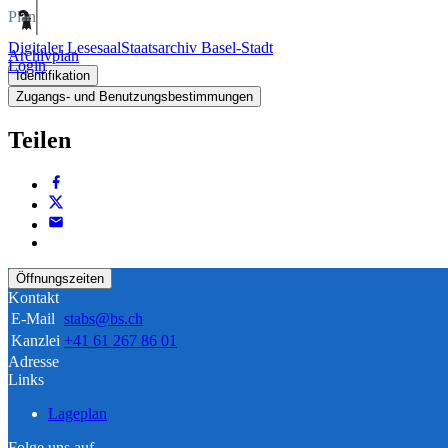
Plan
Digitaler Lesesaal
Staatsarchiv Basel-Stadt
Archivplan
Login
Identifikation
Zugangs- und Benutzungsbestimmungen
Teilen
Öffnungszeiten
Kontakt
E-Mail
stabs@bs.ch
Kanzlei
+41 61 267 86 01
Adresse
Links
Lageplan
Folge uns auf