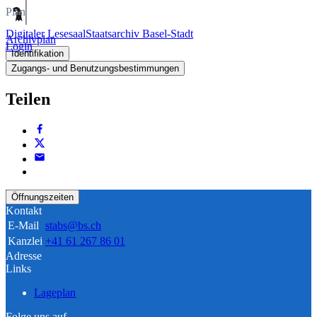
Plan
Digitaler Lesesaal
Staatsarchiv Basel-Stadt
Archivplan
Login
Identifikation
Zugangs- und Benutzungsbestimmungen
Teilen
Öffnungszeiten
Kontakt
E-Mail
stabs@bs.ch
Kanzlei
+41 61 267 86 01
Adresse
Links
Lageplan
Folge uns auf