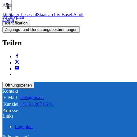
Akte
Digitaler Lesesaal
Staatsarchiv Basel-Stadt
Archivplan
Login
Identifikation
Zugangs- und Benutzungsbestimmungen
Teilen
Öffnungszeiten
Kontakt
E-Mail
stabs@bs.ch
Kanzlei
+41 61 267 86 01
Adresse
Links
Lageplan
Folge uns auf