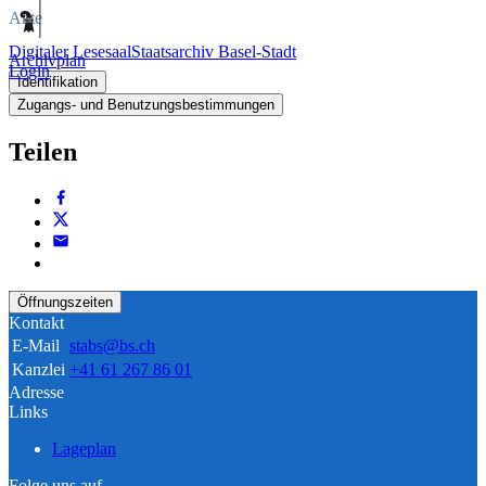
Akte
Digitaler Lesesaal
Staatsarchiv Basel-Stadt
Archivplan
Login
Identifikation
Zugangs- und Benutzungsbestimmungen
Teilen
Öffnungszeiten
Kontakt
E-Mail
stabs@bs.ch
Kanzlei
+41 61 267 86 01
Adresse
Links
Lageplan
Folge uns auf