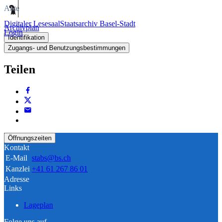
Akte
Digitaler Lesesaal
Staatsarchiv Basel-Stadt
Archivplan
Login
Identifikation
Zugangs- und Benutzungsbestimmungen
Teilen
Öffnungszeiten
Kontakt
E-Mail
stabs@bs.ch
Kanzlei
+41 61 267 86 01
Adresse
Links
Lageplan
Folge uns auf