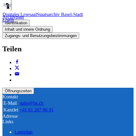
Akte
Digitaler Lesesaal
Staatsarchiv Basel-Stadt
Archivplan
Login
Identifikation
Inhalt und innere Ordnung
Zugangs- und Benutzungsbestimmungen
Teilen
Öffnungszeiten
Kontakt
E-Mail
stabs@bs.ch
Kanzlei
+41 61 267 86 01
Adresse
Links
Lageplan