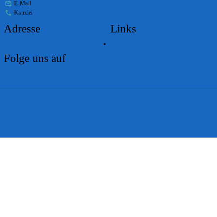
E-Mail
stabs@bs.ch
Kanzlei
+41 61 267 86 01
Adresse
Links
Lageplan
Folge uns auf
Impressum
Disclaimer