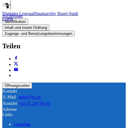
Akte
Digitaler Lesesaal
Staatsarchiv Basel-Stadt
Archivplan
Login
Identifikation
Inhalt und innere Ordnung
Zugangs- und Benutzungsbestimmungen
Teilen
Öffnungszeiten
Kontakt
E-Mail
stabs@bs.ch
Kanzlei
+41 61 267 86 01
Adresse
Links
Lageplan