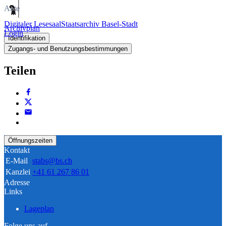
Akte
Digitaler Lesesaal
Staatsarchiv Basel-Stadt
Archivplan
Login
Identifikation
Zugangs- und Benutzungsbestimmungen
Teilen
Öffnungszeiten
Kontakt
E-Mail
stabs@bs.ch
Kanzlei
+41 61 267 86 01
Adresse
Links
Lageplan
Folge uns auf