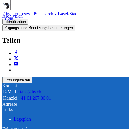
Akte
Digitaler Lesesaal
Staatsarchiv Basel-Stadt
Archivplan
Login
Identifikation
Zugangs- und Benutzungsbestimmungen
Teilen
Öffnungszeiten
Kontakt
E-Mail
stabs@bs.ch
Kanzlei
+41 61 267 86 01
Adresse
Links
Lageplan
Folge uns auf