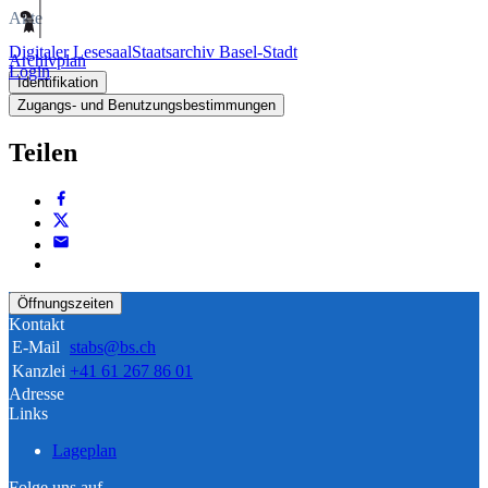
Akte
Digitaler Lesesaal
Staatsarchiv Basel-Stadt
Archivplan
Login
Identifikation
Zugangs- und Benutzungsbestimmungen
Teilen
Öffnungszeiten
Kontakt
E-Mail
stabs@bs.ch
Kanzlei
+41 61 267 86 01
Adresse
Links
Lageplan
Folge uns auf