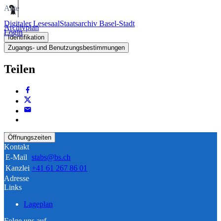
Akte
Digitaler Lesesaal
Staatsarchiv Basel-Stadt
Archivplan
Login
Identifikation
Zugangs- und Benutzungsbestimmungen
Teilen
Öffnungszeiten
Kontakt
E-Mail
stabs@bs.ch
Kanzlei
+41 61 267 86 01
Adresse
Links
Lageplan
Folge uns auf