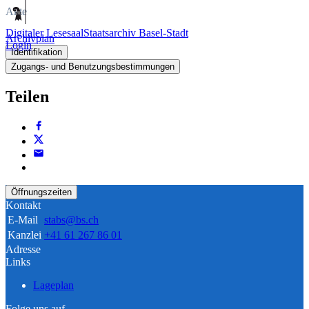
Akte
Digitaler Lesesaal
Staatsarchiv Basel-Stadt
Archivplan
Login
Identifikation
Zugangs- und Benutzungsbestimmungen
Teilen
Öffnungszeiten
Kontakt
E-Mail
stabs@bs.ch
Kanzlei
+41 61 267 86 01
Adresse
Links
Lageplan
Folge uns auf