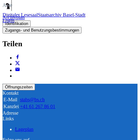
Akte
Digitaler Lesesaal
Staatsarchiv Basel-Stadt
Archivplan
Login
Identifikation
Zugangs- und Benutzungsbestimmungen
Teilen
Öffnungszeiten
Kontakt
E-Mail
stabs@bs.ch
Kanzlei
+41 61 267 86 01
Adresse
Links
Lageplan
Folge uns auf