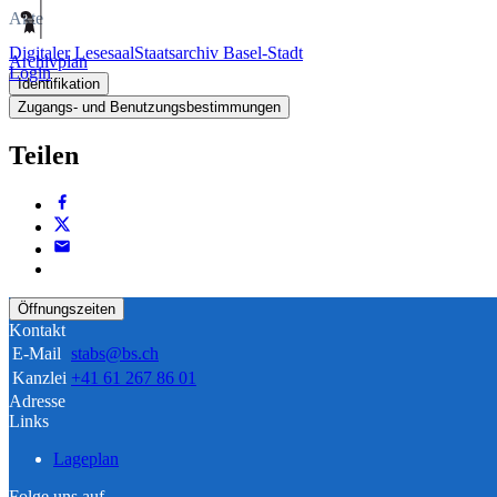
Akte
Digitaler Lesesaal
Staatsarchiv Basel-Stadt
Archivplan
Login
Identifikation
Zugangs- und Benutzungsbestimmungen
Teilen
Öffnungszeiten
Kontakt
E-Mail
stabs@bs.ch
Kanzlei
+41 61 267 86 01
Adresse
Links
Lageplan
Folge uns auf