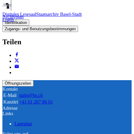
Akte
Digitaler Lesesaal
Staatsarchiv Basel-Stadt
Archivplan
Login
Identifikation
Zugangs- und Benutzungsbestimmungen
Teilen
Öffnungszeiten
Kontakt
E-Mail
stabs@bs.ch
Kanzlei
+41 61 267 86 01
Adresse
Links
Lageplan
Folge uns auf