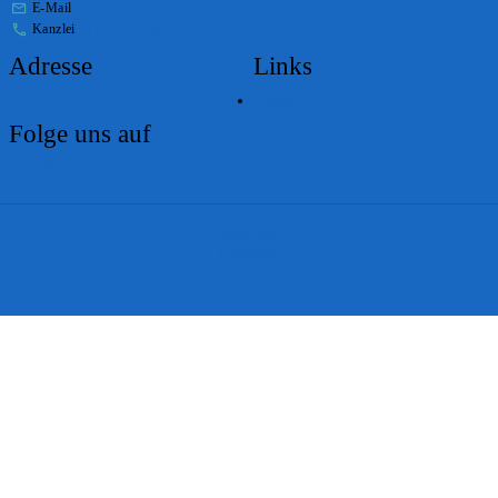
E-Mail
stabs@bs.ch
Kanzlei
+41 61 267 86 01
Adresse
Links
Lageplan
Folge uns auf
Impressum
Disclaimer