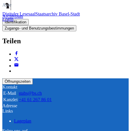
Akte
Digitaler Lesesaal
Staatsarchiv Basel-Stadt
Archivplan
Login
Identifikation
Zugangs- und Benutzungsbestimmungen
Teilen
Öffnungszeiten
Kontakt
E-Mail
stabs@bs.ch
Kanzlei
+41 61 267 86 01
Adresse
Links
Lageplan
Folge uns auf