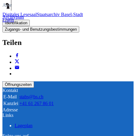
Akte
Digitaler Lesesaal
Staatsarchiv Basel-Stadt
Archivplan
Login
Identifikation
Zugangs- und Benutzungsbestimmungen
Teilen
Öffnungszeiten
Kontakt
E-Mail
stabs@bs.ch
Kanzlei
+41 61 267 86 01
Adresse
Links
Lageplan
Folge uns auf