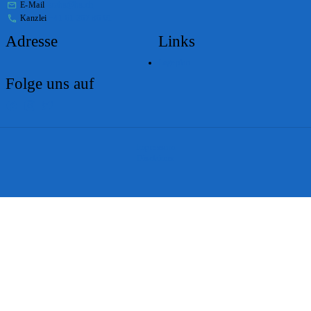
E-Mail
stabs@bs.ch
Kanzlei
+41 61 267 86 01
Adresse
Links
Lageplan
Folge uns auf
Impressum
Disclaimer