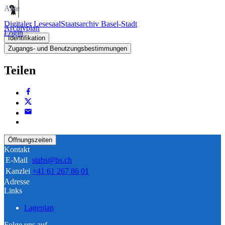
Akte
Digitaler Lesesaal
Staatsarchiv Basel-Stadt
Archivplan
Login
Identifikation
Zugangs- und Benutzungsbestimmungen
Teilen
Öffnungszeiten
Kontakt
E-Mail
stabs@bs.ch
Kanzlei
+41 61 267 86 01
Adresse
Links
Lageplan
Folge uns auf