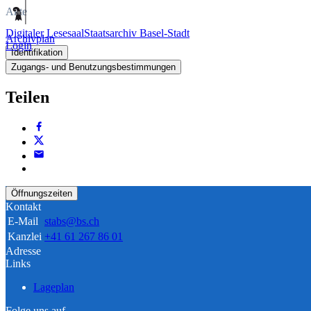
Akte
Digitaler Lesesaal
Staatsarchiv Basel-Stadt
Archivplan
Login
Identifikation
Zugangs- und Benutzungsbestimmungen
Teilen
Öffnungszeiten
Kontakt
E-Mail
stabs@bs.ch
Kanzlei
+41 61 267 86 01
Adresse
Links
Lageplan
Folge uns auf