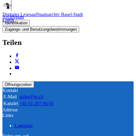
Akte
Digitaler Lesesaal
Staatsarchiv Basel-Stadt
Archivplan
Login
Identifikation
Zugangs- und Benutzungsbestimmungen
Teilen
Öffnungszeiten
Kontakt
E-Mail
stabs@bs.ch
Kanzlei
+41 61 267 86 01
Adresse
Links
Lageplan
Folge uns auf