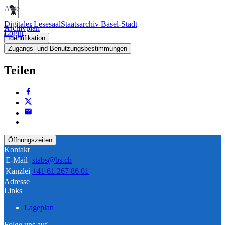
Akte
Digitaler Lesesaal
Staatsarchiv Basel-Stadt
Archivplan
Login
Identifikation
Zugangs- und Benutzungsbestimmungen
Teilen
Öffnungszeiten
Kontakt
E-Mail
stabs@bs.ch
Kanzlei
+41 61 267 86 01
Adresse
Links
Lageplan
Folge uns auf