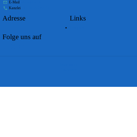
E-Mail
stabs@bs.ch
Kanzlei
+41 61 267 86 01
Adresse
Links
Lageplan
Folge uns auf
Impressum
Disclaimer