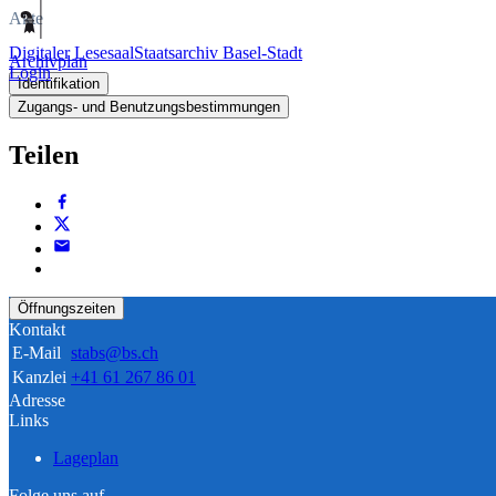
Akte
Digitaler Lesesaal
Staatsarchiv Basel-Stadt
Archivplan
Login
Identifikation
Zugangs- und Benutzungsbestimmungen
Teilen
Öffnungszeiten
Kontakt
E-Mail
stabs@bs.ch
Kanzlei
+41 61 267 86 01
Adresse
Links
Lageplan
Folge uns auf