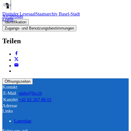
Akte
Digitaler Lesesaal
Staatsarchiv Basel-Stadt
Archivplan
Login
Identifikation
Zugangs- und Benutzungsbestimmungen
Teilen
Öffnungszeiten
Kontakt
E-Mail
stabs@bs.ch
Kanzlei
+41 61 267 86 01
Adresse
Links
Lageplan
Folge uns auf