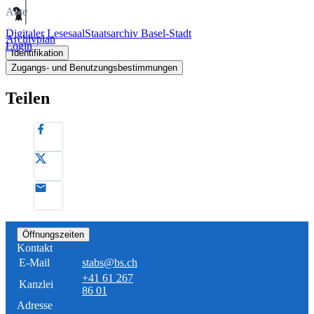
Akte
Digitaler Lesesaal
Staatsarchiv Basel-Stadt
Archivplan
Login
Identifikation
Zugangs- und Benutzungsbestimmungen
Teilen
Öffnungszeiten
Kontakt
E-Mail
stabs@bs.ch
+41 61 267
Kanzlei
86 01
Adresse